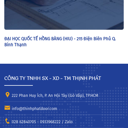
ĐẠI HỌC QUỐC TẾ HỒNG BÀNG (HIU) - 215 Điện Biên Phủ Q.
Bình Thạnh
CÔNG TY TNHH SX – XD – TM THỊNH PHÁT
222 Phan Huy Ích, P. An Hội Tây (Gò Vấp), TP.HCM
info@thinhphatdoor.com
028 62840705 - 0933968222 / Zalo