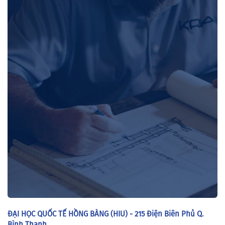
ĐẠI HỌC QUỐC TẾ HỒNG BÀNG (HIU) - 215 Điện Biên Phủ Q.
Bình Thạnh