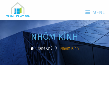
MENU
NHÔM KÍNH
Trang Chủ
/
Nhôm Kính