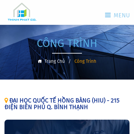
MENU
CÔNG TRÌNH
Trang Chủ
/
Công Trình
ĐẠI HỌC QUỐC TẾ HỒNG BÀNG (HIU) - 215
ĐIỆN BIÊN PHỦ Q. BÌNH THẠNH