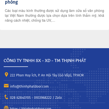
phòng
Các loại màu kính thường được sử dụng làm cửa sổ văn phòng
tại Việt Nam thường được lựa chọn dựa trên tính thẩm mỹ, khả
năng cách nhiệt, chống tia UV,…
CÔNG TY TNHH SX – XD – TM THỊNH PHÁT
222 Phan Huy Ích, P. An Hội Tây (Gò Vấp), TP.HCM
info@thinhphatdoor.com
028 62840705 - 0933968222 / Zalo
https://thinhphatdoor.com