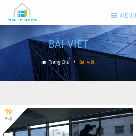
MEN
BÀI VIẾT
Trang Chủ
/
Bài Viết
19
Aug