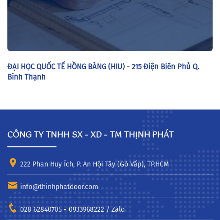
ĐẠI HỌC QUỐC TẾ HỒNG BÀNG (HIU) - 215 Điện Biên Phủ Q.
Bình Thạnh
CÔNG TY TNHH SX – XD – TM THỊNH PHÁT
222 Phan Huy Ích, P. An Hội Tây (Gò Vấp), TP.HCM
info@thinhphatdoor.com
028 62840705 - 0933968222 / Zalo