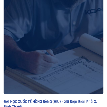
ĐẠI HỌC QUỐC TẾ HỒNG BÀNG (HIU) - 215 Điện Biên Phủ Q.
Bình Thạnh