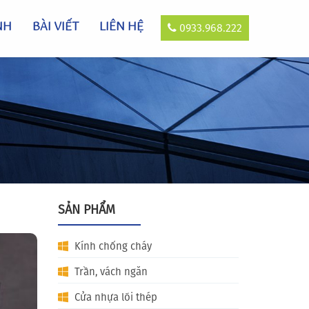
NH
BÀI VIẾT
LIÊN HỆ
0933.968.222
SẢN PHẨM
Kính chống cháy
Trần, vách ngăn
Cửa nhựa lõi thép