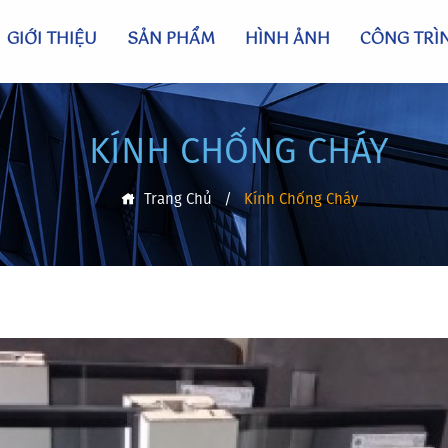
GIỚI THIỆU
SẢN PHẨM
HÌNH ẢNH
CÔNG TRÌ
KÍNH CHỐNG CHÁY
Trang Chủ
/
Kính Chống Cháy