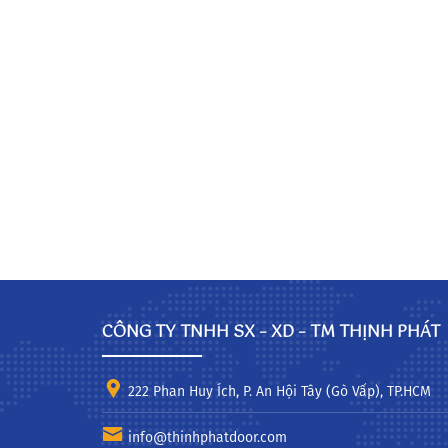
CÔNG TY TNHH SX – XD – TM THỊNH PHÁT
222 Phan Huy Ích, P. An Hội Tây (Gò Vấp), TP.HCM
info@thinhphatdoor.com